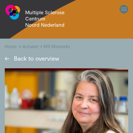
Multiple Sclerose
Centrum
Noord Nederland
Home
→
Actueel
→
MS Moments
←
Back to overview