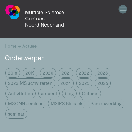
Multiple Sclerose
Centrum
Noord Nederland
Home
→
Actueel
Onderwerpen
2018
2019
2020
2021
2022
2023
2023 MS activiteiten
2024
2025
2026
Activiteiten
actueel
blog
Column
MSCNN seminar
MSiPS Biobank
Samenwerking
seminar