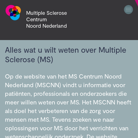
Multiple Sclerose
Centrum
Noord Nederland
Alles wat u wilt weten over Multiple
Sclerose (MS)
Op de website van het MS Centrum Noord
Nederland (MSCNN) vindt u informatie voor
patiënten, professionals en onderzoekers die
meer willen weten over MS. Het MSCNN heeft
als doel het verbeteren van de zorg voor
mensen met MS. Tevens zoeken we naar
oplossingen voor MS door het verrichten van
wetenschappelijk onderzoek. De website