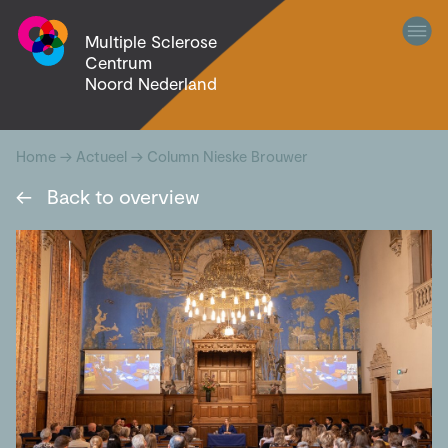
Multiple Sclerose
Centrum
Noord Nederland
Home
→
Actueel
→
Column Nieske Brouwer
←
Back to overview