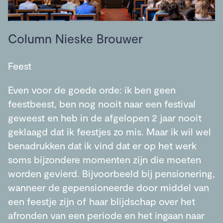
Column Nieske Brouwer
Feest
Even voor de goede orde: ik ben geen
feestbeest, ben nog nooit naar een festival
geweest en heb in de afgelopen 2 jaar nooit
geklaagd dat ik feestjes zo mis. Maar ik wil wel
benadrukken dat ik vind dat er op het werk
soms bijzondere momenten zijn die moeten
worden gevierd. Bijvoorbeeld bij pensionering,
wanneer de gepensioneerde door middel van
een feestje zijn of haar blijdschap over het
afronden van een periode en het ingaan naar