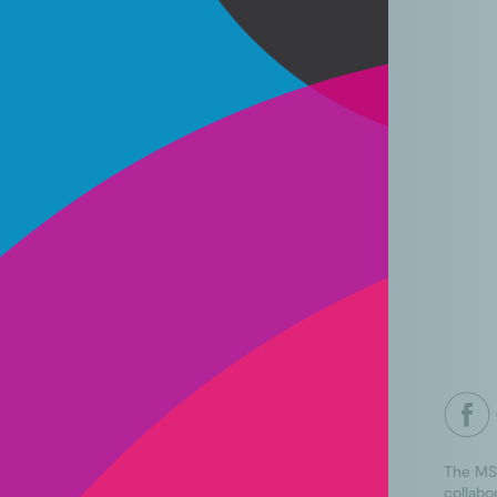
The MS
collabo