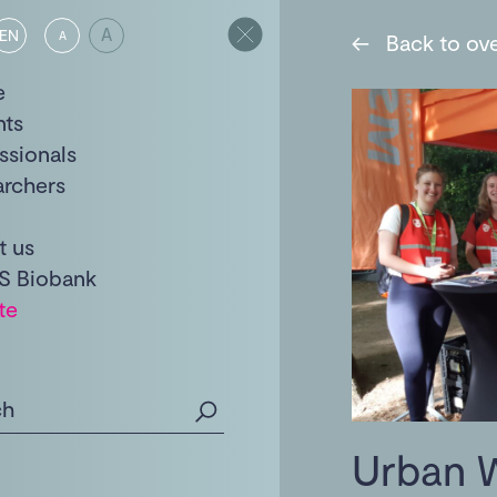
A
EN
A
←
Back to ov
e
nts
ssionals
archers
t us
S Biobank
te
Urban 