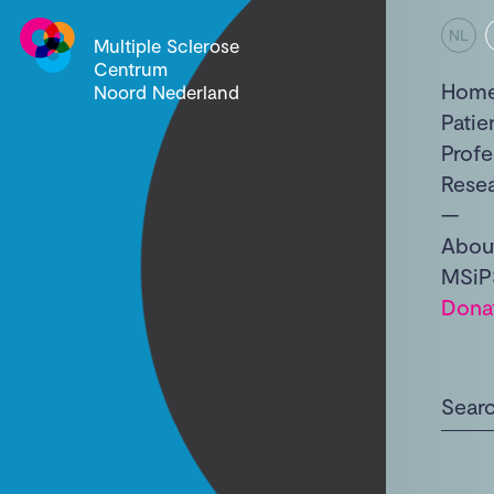
NL
Multiple Sclerose
Centrum
Hom
Noord Nederland
Patie
Profe
Rese
Abou
MSiP
Dona