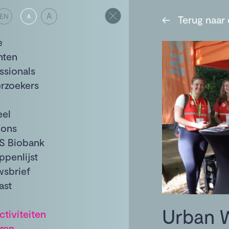
A
EN
A
←
Terug naar 
e
nten
ssionals
rzoekers
eel
 ons
S Biobank
ppenlijst
wsbrief
ast
Urban 
tiviteiten
ren