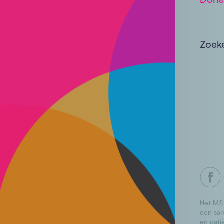
Het MS
een sa
en pati