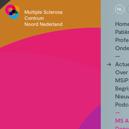
NL
Multiple Sclerose
Centrum
Hom
Noord Nederland
Patië
Profe
Onde
Actu
Over
MSiP
Begri
Nieu
Podc
MS Ac
Done