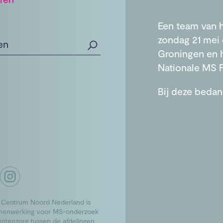
Een team van 
zondag 21 mei 
Groningen en 
Nationale MS 
Bij deze bedan
 Centrum Noord Nederland is
menwerking voor MS-onderzoek
ëntenzorg tussen de afdelingen