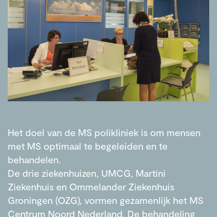
Het doel van de MS polikliniek is om mensen
met MS optimaal te begeleiden en te
behandelen.
De drie ziekenhuizen, UMCG, Martini
Ziekenhuis en Ommelander Ziekenhuis
Groningen (OZG), vormen gezamenlijk het MS
Centrum Noord Nederland. De behandeling