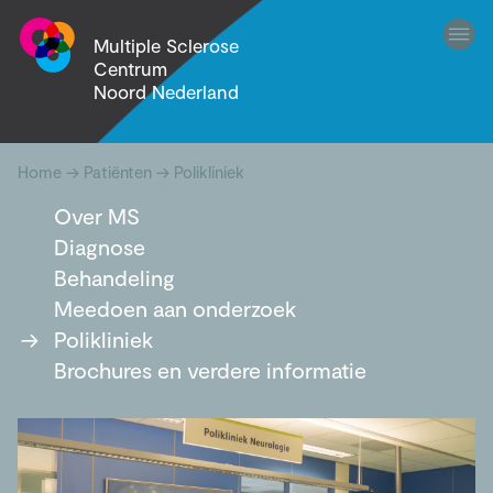
Multiple Sclerose
Centrum
Noord Nederland
Home
→
Patiënten
→
Polikliniek
Over MS
Diagnose
Behandeling
Meedoen aan onderzoek
Polikliniek
Brochures en verdere informatie