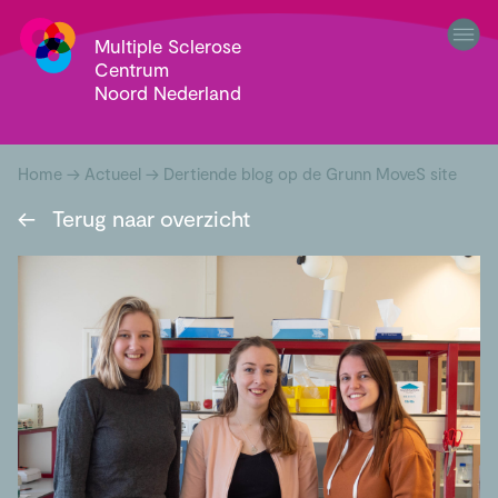
Multiple Sclerose
Centrum
Noord Nederland
Home
→
Actueel
→
Dertiende blog op de Grunn MoveS site
←
Terug naar overzicht