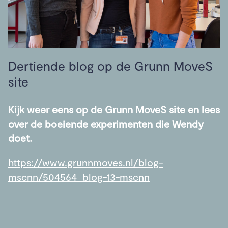
Dertiende blog op de Grunn MoveS
site
Kijk weer eens op de Grunn MoveS site en lees
over de boeiende experimenten die Wendy
doet.
https://www.grunnmoves.nl/blog-
mscnn/504564_blog-13-mscnn