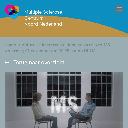
Multiple Sclerose
Centrum
Noord Nederland
Home
→
Actueel
→
Interessante documentaire over MS
woensdag 27 november om 20.25 uur op NPO3
←
Terug naar overzicht