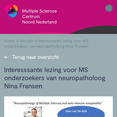
Multiple Sclerose
Centrum
Noord Nederland
Home
→
Actueel
→
Interesssante lezing voor MS
onderzoekers van neuropatholoog Nina Fransen
←
Terug naar overzicht
Interesssante lezing voor MS
onderzoekers van neuropatholoog
Nina Fransen