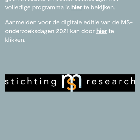
volledige programma is
hier
te bekijken.
Aanmelden voor de digitale editie van de MS-
onderzoeksdagen 2021 kan door
hier
te
klikken.