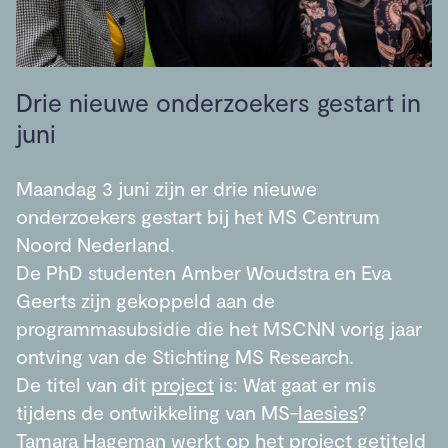
Drie nieuwe onderzoekers gestart in
juni
Maandag 3 juni zijn er drie nieuwe
onderzoekers gestart bij het MS Centrum
Noord Nederland.
De PhD studenten Amber Woudstra en Eva
Geerts zijn gekoppeld aan de
programmasubsidie die het MSCNN vorig jaar
ontving van de Stichting MS Research.
De titel van dit
project
is: Wat gaat er mis
tijdens de ontwikkeling van MS-
laesies
?
Tamara Hageman werkt op het
project
getiteld