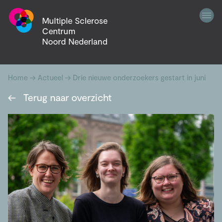
Multiple Sclerose
Centrum
Noord Nederland
Home
→
Actueel
→
Drie nieuwe onderzoekers gestart in juni
←
Terug naar overzicht