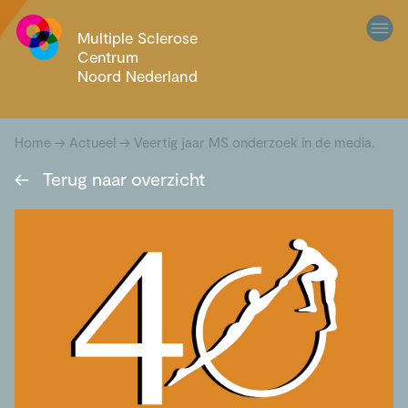
Multiple Sclerose
Centrum
Noord Nederland
Home
→
Actueel
→
Veertig jaar MS onderzoek in de media.
←
Terug naar overzicht