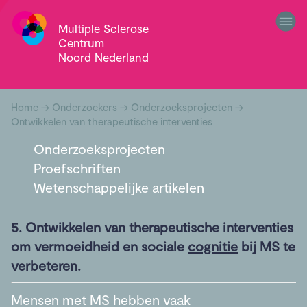
Multiple Sclerose
Centrum
Noord Nederland
Home
→
Onderzoekers
→
Onderzoeksprojecten
→
Ontwikkelen van therapeutische interventies
Onderzoeksprojecten
Proefschriften
Wetenschappelijke artikelen
5. Ontwikkelen van therapeutische interventies
om vermoeidheid en sociale
cognitie
bij MS te
verbeteren.
Mensen met MS hebben vaak